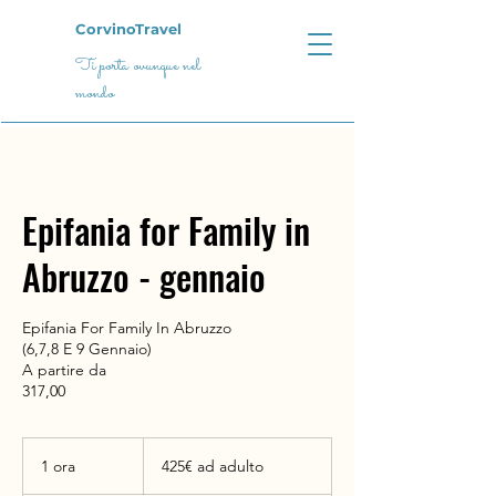
CorvinoTravel
Ti porta ovunque nel
mondo
Epifania for Family in
Abruzzo - gennaio
Epifania For Family In Abruzzo
(6,7,8 E 9 Gennaio)
A partire da
317,00
425€
ad
1 ora
1
425€ ad adulto
adulto
o