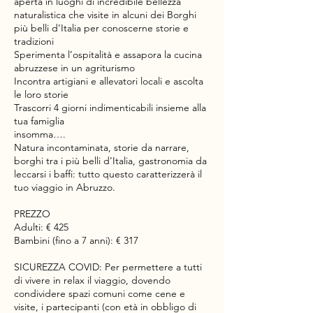
aperta in luoghi di incredibile bellezza
naturalistica che visite in alcuni dei Borghi
più belli d’Italia per conoscerne storie e
tradizioni
Sperimenta l’ospitalità e assapora la cucina
abruzzese in un agriturismo
Incontra artigiani e allevatori locali e ascolta
le loro storie
Trascorri 4 giorni indimenticabili insieme alla
tua famiglia
insomma….
Natura incontaminata, storie da narrare,
borghi tra i più belli d’Italia, gastronomia da
leccarsi i baffi: tutto questo caratterizzerà il
tuo viaggio in Abruzzo.
PREZZO
Adulti: € 425
Bambini (fino a 7 anni): € 317
SICUREZZA COVID: Per permettere a tutti
di vivere in relax il viaggio, dovendo
condividere spazi comuni come cene e
visite, i partecipanti (con età in obbligo di