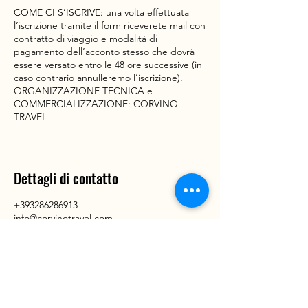
COME CI S’ISCRIVE: una volta effettuata
l’iscrizione tramite il form riceverete mail con
contratto di viaggio e modalità di
pagamento dell’acconto stesso che dovrà
essere versato entro le 48 ore successive (in
caso contrario annulleremo l’iscrizione).
ORGANIZZAZIONE TECNICA e
COMMERCIALIZZAZIONE: CORVINO
TRAVEL
Dettagli di contatto
+393286286913
info@corvinotravel.com
Via Marco Ulpio Traiano, 4, Milano, MI, Italia